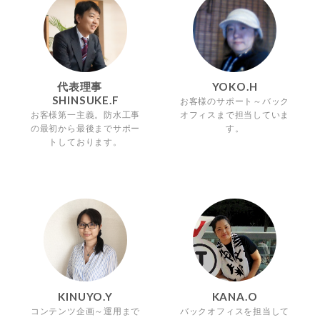
代表理事
YOKO.H
SHINSUKE.F
お客様のサポート～バック
お客様第一主義。防水工事
オフィスまで担当していま
の最初から最後までサポー
す。
トしております。
KINUYO.Y
KANA.O
コンテンツ企画～運用まで
バックオフィスを担当して