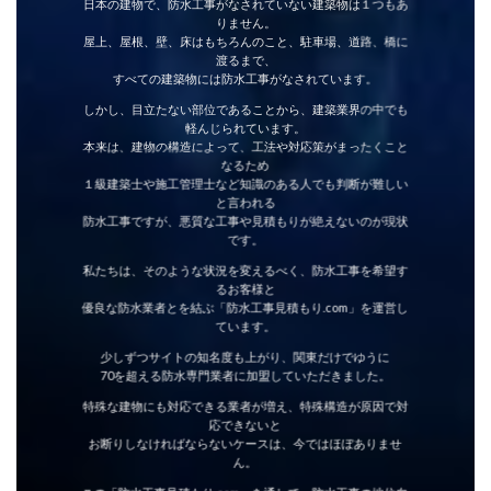
日本の建物で、防水工事がなされていない建築物は１つもあ
りません。
屋上、屋根、壁、床はもちろんのこと、駐車場、道路、橋に
渡るまで、
すべての建築物には防水工事がなされています。
しかし、目立たない部位であることから、建築業界の中でも
軽んじられています。
本来は、建物の構造によって、工法や対応策がまったくこと
なるため
１級建築士や施工管理士など知識のある人でも判断が難しい
と言われる
防水工事ですが、悪質な工事や見積もりが絶えないのが現状
です。
私たちは、そのような状況を変えるべく、防水工事を希望す
るお客様と
優良な防水業者とを結ぶ「防水工事見積もり.com」を運営し
ています。
少しずつサイトの知名度も上がり、関東だけでゆうに
70を超える防水専門業者に加盟していただきました。
特殊な建物にも対応できる業者が増え、特殊構造が原因で対
応できないと
お断りしなければならないケースは、今ではほぼありませ
ん。