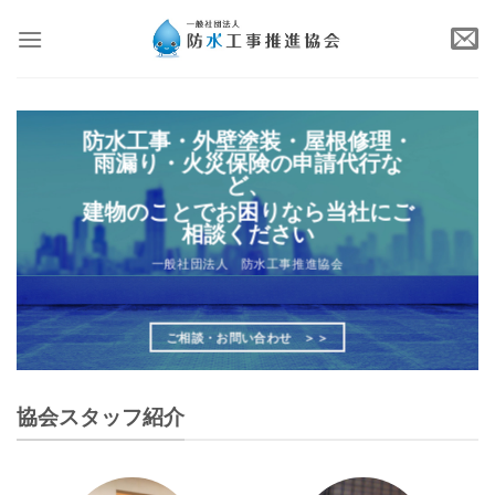
Skip
to
content
防水工事・外壁塗装・屋根修理・
雨漏り・火災保険の申請代行な
ど、
建物のことでお困りなら当社にご
相談ください
一般社団法人 防水工事推進協会
ご相談・お問い合わせ ＞＞
協会スタッフ紹介